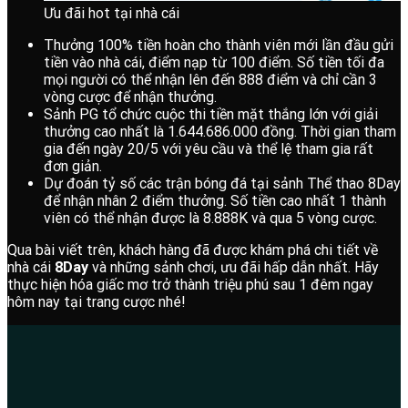
Ưu đãi hot tại nhà cái
Thưởng 100% tiền hoàn cho thành viên mới lần đầu gửi
tiền vào nhà cái, điểm nạp từ 100 điểm. Số tiền tối đa
mọi người có thể nhận lên đến 888 điểm và chỉ cần 3
vòng cược để nhận thưởng.
Sảnh PG tổ chức cuộc thi tiền mặt thắng lớn với giải
thưởng cao nhất là 1.644.686.000 đồng. Thời gian tham
gia đến ngày 20/5 với yêu cầu và thể lệ tham gia rất
đơn giản.
Dự đoán tỷ số các trận bóng đá tại sảnh Thể thao 8Day
để nhận nhân 2 điểm thưởng. Số tiền cao nhất 1 thành
viên có thể nhận được là 8.888K và qua 5 vòng cược.
Qua bài viết trên, khách hàng đã được khám phá chi tiết về
nhà cái
8Day
và những sảnh chơi, ưu đãi hấp dẫn nhất. Hãy
thực hiện hóa giấc mơ trở thành triệu phú sau 1 đêm ngay
hôm nay tại trang cược nhé!