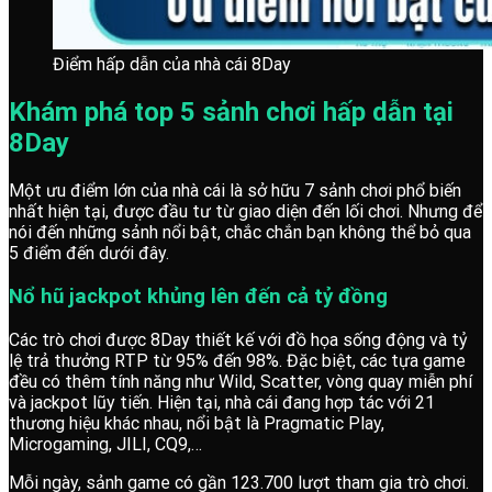
Điểm hấp dẫn của nhà cái 8Day
Khám phá top 5 sảnh chơi hấp dẫn tại
8Day
Một ưu điểm lớn của nhà cái là sở hữu 7 sảnh chơi phổ biến
nhất hiện tại, được đầu tư từ giao diện đến lối chơi. Nhưng để
nói đến những sảnh nổi bật, chắc chắn bạn không thể bỏ qua
5 điểm đến dưới đây.
Nổ hũ jackpot khủng lên đến cả tỷ đồng
Các trò chơi được 8Day thiết kế với đồ họa sống động và tỷ
lệ trả thưởng RTP từ 95% đến 98%. Đặc biệt, các tựa game
đều có thêm tính năng như Wild, Scatter, vòng quay miễn phí
và jackpot lũy tiến. Hiện tại, nhà cái đang hợp tác với 21
thương hiệu khác nhau, nổi bật là Pragmatic Play,
Microgaming, JILI, CQ9,…
Mỗi ngày, sảnh game có gần 123.700 lượt tham gia trò chơi.