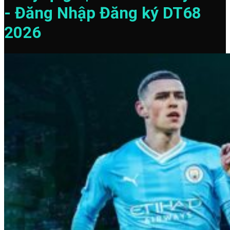
- Đăng Nhập Đăng ký DT68
2026