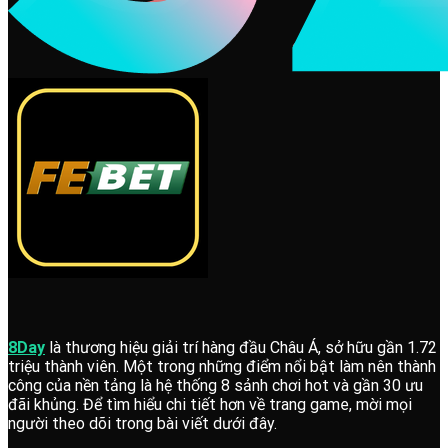
8Day
là thương hiệu giải trí hàng đầu Châu Á, sở hữu gần 1.72
triệu thành viên. Một trong những điểm nổi bật làm nên thành
công của nền tảng là hệ thống 8 sảnh chơi hot và gần 30 ưu
đãi khủng. Để tìm hiểu chi tiết hơn về trang game, mời mọi
người theo dõi trong bài viết dưới đây.