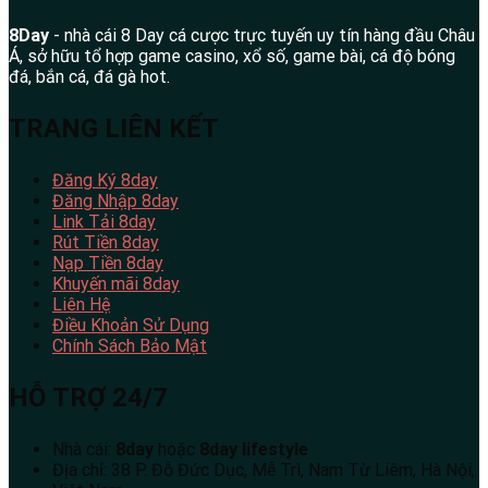
8Day
- nhà cái 8 Day cá cược trực tuyến uy tín hàng đầu Châu
Á, sở hữu tổ hợp game casino, xổ số, game bài, cá độ bóng
đá, bắn cá, đá gà hot.
TRANG LIÊN KẾT
Đăng Ký 8day
Đăng Nhập 8day
Link Tải 8day
Rút Tiền 8day
Nạp Tiền 8day
Khuyến mãi 8day
Liên Hệ
Điều Khoản Sử Dụng
Chính Sách Bảo Mật
HỖ TRỢ 24/7
Nhà cái:
8day
hoặc
8day lifestyle
Địa chỉ: 38 P. Đỗ Đức Dục, Mễ Trì, Nam Từ Liêm, Hà Nội,