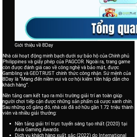
Giới thiệu về 8Day
Nhà cái hoạt động minh bạch dưới sự bảo hộ của Chính phủ
Philippines và giấy phép của PAGCOR. Ngoài ra, trang game
còn được đánh giá cao về công nghệ và bảo mật, được
Gambling và GEOTRUST chính thức công nhận. Sứ mệnh của
8Day là “Mang đến niềm vui và cơ hội kiếm tiền hấp dẫn cho
khách hàng”.
Nền tảng cam kết tạo ra môi trường giải trí an toàn giúp
người chơi tiếp cận được những sản phẩm cá cược xanh chín.
Sau những cố gắng đó, nhà cái đã sở hữu gần 1.72 triệu thành
viên và nhiều giải thưởng:
Nền tảng giải trí trực tuyến sáng tạo nhất (2020) tại
Asia Gaming Awards.
Dịch vụ khách hàng xuất sắc (2022) do International