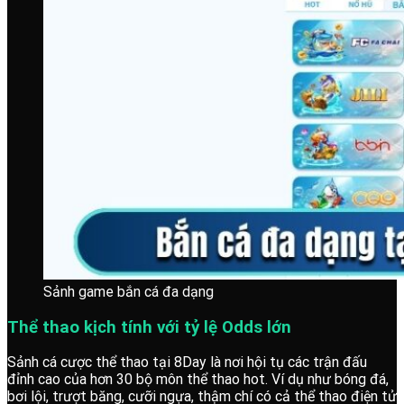
Sảnh game bắn cá đa dạng
Thể thao kịch tính với tỷ lệ Odds lớn
Sảnh cá cược thể thao tại 8Day là nơi hội tụ các trận đấu
đỉnh cao của hơn 30 bộ môn thể thao hot. Ví dụ như bóng đá,
bơi lội, trượt băng, cưỡi ngựa, thậm chí có cả thể thao điện tử