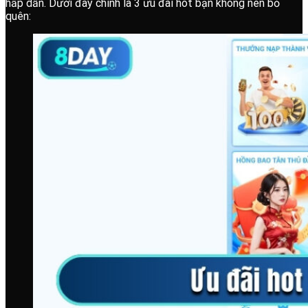
hấp dẫn. Dưới đây chính là 3 ưu đãi hot bạn không nên bỏ
quên: