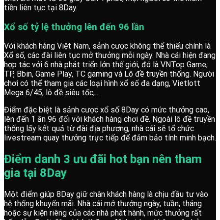
tiền liên tục tại 8Day.
Xổ số tỷ lệ thưởng lên đến 96 lần
Với khách hàng Việt Nam, sảnh cược không thể thiếu chính là
Xổ số, các đài liên tục mở thưởng mỗi ngày. Nhà cái hiện đang
hợp tác với 6 nhà phát triển lớn thế giới, đó là VNTop Game,
TP, Bbin, Game Play, TC gaming và Lô đề truyền thống. Người
chơi có thể tham gia các loại hình xổ số đa dạng, Vietlott
Mega 6/45, lô đề siêu tốc,…
Điểm đặc biệt là sảnh cược xổ số 8Day có mức thưởng cao,
lên đến 1 ăn 96 đối với khách hàng chơi đề. Ngoài lô đề truyền
thống lấy kết quả từ đài địa phương, nhà cái sẽ tổ chức
livestream quay thưởng trực tiếp để đảm bảo tính minh bạch.
Điểm danh 3 ưu đãi hot bạn nên tham
gia tại 8Day
Một điểm giúp 8Day giữ chân khách hàng là chịu đầu tư vào
hệ thống khuyến mãi. Nhà cái mở thưởng ngày, tuần, tháng
hoặc sự kiện riêng của các nhà phát hành, mức thưởng rất