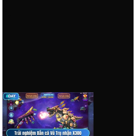
05
Th5