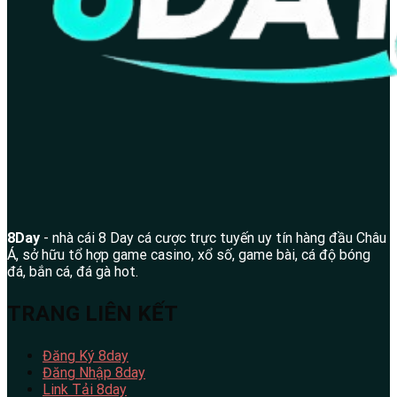
8Day
- nhà cái 8 Day cá cược trực tuyến uy tín hàng đầu Châu
Á, sở hữu tổ hợp game casino, xổ số, game bài, cá độ bóng
đá, bắn cá, đá gà hot.
TRANG LIÊN KẾT
Đăng Ký 8day
Đăng Nhập 8day
Link Tải 8day