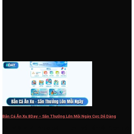
Bắn Cá Ăn Xu 8Day – Săn Thưởng Lớn Mỗi Ngày Cực Dễ Dàng
Bắn cá ăn xu là trò chơi giải trí trực tuyến hấp dẫn được nhiều
[...]