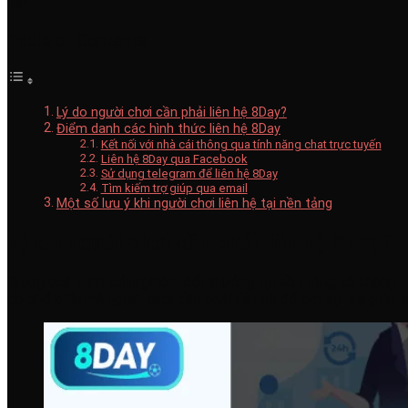
này.
Table of Contents
Lý do người chơi cần phải liên hệ 8Day?
Điểm danh các hình thức liên hệ 8Day
Kết nối với nhà cái thông qua tính năng chat trực tuyến
Liên hệ 8Day qua Facebook
Sử dụng telegram để liên hệ 8Day
Tìm kiếm trợ giúp qua email
Một số lưu ý khi người chơi liên hệ tại nền tảng
Lý do người chơi cần phải liên hệ 8Day?
Trong quá trình trải nghiệm đổi thưởng tại nền tảng sẽ không 
do phổ biến mà người chơi cần phải liên hệ để tìm sự trợ giúp từ