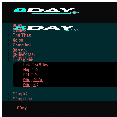
Bỏ
qua
nội
dung
8Day
Casino
Thể Thao
Xổ số
Game bài
Bắn cá
Đăng ký
Khuyến Mãi
Đăng nhập
Hướng dẫn
Link Tải 8Day
Nạp Tiền
Rút Tiền
Đăng Nhập
Đăng Ký
Đăng ký
Đăng nhập
Liên hệ
8Day
sẽ giúp bạn giải đáp thắc mắc và được hỗ trợ kịp
các phương thức liên lạc thuận tiện để hội viên dễ dàng kết nối