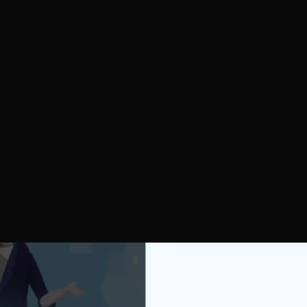
tránh khỏi những trường hợp bạn cần liên hệ bộ phận CSKH để gi
 phía nhà cái: