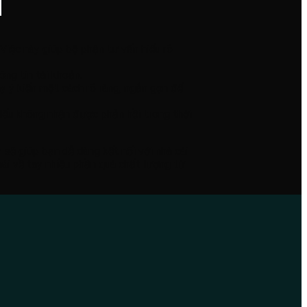
Việc này giúp bộ phận tư vấn hiểu rõ
ng tin tài khoản.
bày ý kiến một cách rõ ràng, ngắn gọn để
 Nếu không nhận được phản hồi trong thời
sẽ giúp bạn dễ dàng kết nối với nhà cái
 hái về tay nhiều phần quà chất lượng từ