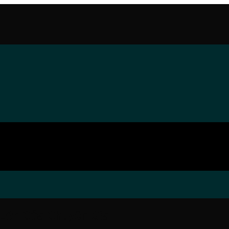
Lớn Của Chuyên Gia