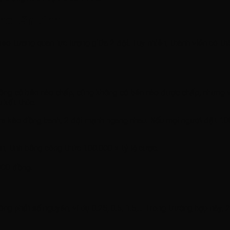
ho tân binh
eo tương quan lực lượng giữa 2 đội. Tuy nhiên, thành viên có thể
Không có bên nào chấp, cũng không có bên nào được chấp, nhưng v
 kết thúc.
 ra kèo đồng banh, 2 đội mạnh ngang nhau. Nếu mọi người đặt 1
, tính bằng công thức 100.000 x tỷ lệ cược.
000 đồng.
hông phải số nguyên, ví dụ 0.25, 0.5, 1.5,… Trong trường hợp này, 