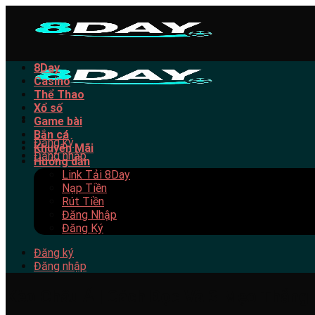
Bỏ
qua
nội
dung
8Day
Casino
Thể Thao
Xổ số
Game bài
Bắn cá
Đăng ký
Khuyến Mãi
Đăng nhập
Hướng dẫn
Link Tải 8Day
Nạp Tiền
Rút Tiền
Đăng Nhập
Đăng Ký
Đăng ký
Đăng nhập
Kèo Châu Á | Cách Đọc Và 3 Mẹo Thắng 