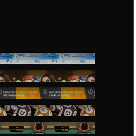
hâu Á thay đổi liên tục, đặc biệt trước khi đá
 sách 1.000.000 đồng, thành viên chỉ đặt tối
chương trình ưu đãi riêng cho sảnh thể thao