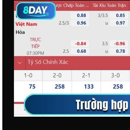
Trường hợp chấp lẻ trái