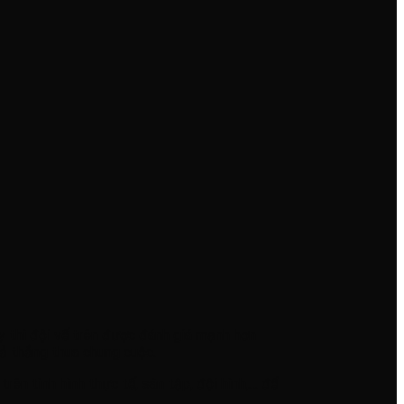
ậy thì đội vế trên được đánh giá mạnh hơn
uả thắng thua chung cuộc.
rên tình hình thực tế, sân tập, đội hình,… để