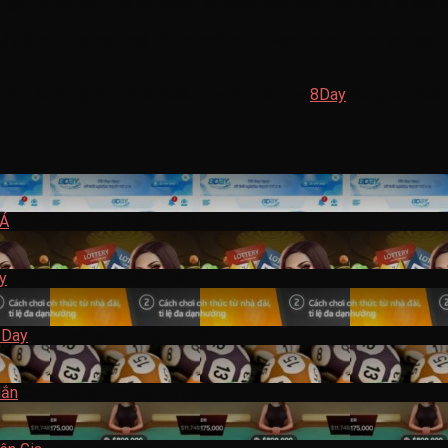
iờ trước trận) để có thông tin chính xác nhất. Bởi vì tỷ lệ kèo c
iảm rủi ro, hạn chế tối đa nhất all-in vào 1 cửa. Ví dụ với ngân
đọc, kinh nghiệm chơi chuẩn của chuyên gia.
8Day
đang có nhiều 
ở
 Á
Chức năng bình luận bị tắt
Tp
Lottery
ở
–
y
Chức năng bình luận bị tắt
VR
Sân
Lottery
Chơi
–
Xổ
ở
8Day
Chức năng bình luận bị tắt
Công
Số
Xổ
Nghệ
Trực
Số
Mới,
Tuyến
ở
Bingo
Mắn
Chức năng bình luận bị tắt
Trúng
Hàng
Xổ
–
Thưởng
Đầu
Số
Siêu