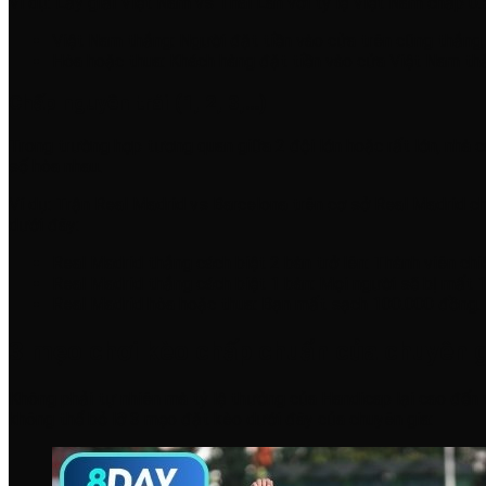
Ví dụ: Lấy giải Việt Nam vs Thái Lan với tỷ lệ Việt Nam chấp 0.
Việt Nam thắng: Người đặt tiền vào cửa trên cũng thắng,
Hòa hoặc thua: Khách hàng đặt tiền vào cửa Việt Nam th
Chấp nguyên trái (1, 2, 3,…)
Trong trường hợp tương quan giữa 2 đội lớn hoặc rất lớn, nhà cá
số hòa nhau.
Ví dụ: Trận Real Madrid vs Barcelona trên cơ sở Real Madrid c
dưới đây:
Real Madrid thắng cách biệt 2 bàn trở lên: Thành viên ch
Real Madrid thắng cách biệt 1 bàn: Mọi người sẽ bị mất 1
Real Madrid hòa hoặc thua: Bạn mất sạch 100.000 đồng.
3 mẹo chơi kèo chấp chuẩn của chuyên g
Không phải tự nhiên mà tỷ lệ thưởng của Handicap lại cao đến vậ
không thể bỏ lỡ 3 mẹo đặt kèo dưới đây của chuyên gia: