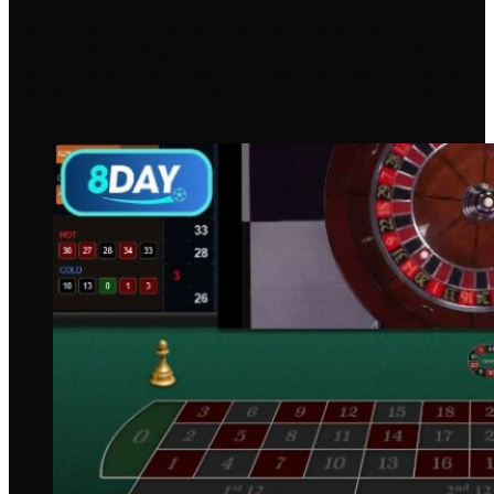
Nhà cái 8Day cung cấp rất nhiều cửa cược đa dạng phục vụ
nhu cầu kiếm thưởng của thành viên. Bạn phải cân nhắc kỹ
lưỡng trước khi đưa ra quyết định vào tiền ở các ô dưới đây.
Điều này giúp khách hàng dễ kiểm soát vốn cũng như tăng tỷ
lệ trúng thưởng lớn.