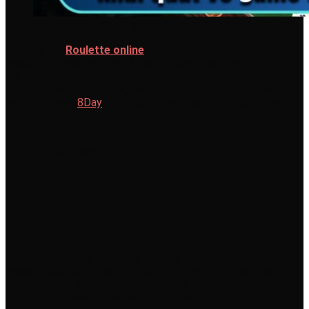
Khái quát vài nét về game Roulette trực tuyến
Ở thế kỷ 19,
Roulette online
bắt đầu có mặt ở các sòng bạc
casino đình đám tại châu Á thu hút lượng lớn thành viên tham
gia. Với sự phát triển mạnh mẽ như vậy, bạn chỉ cần một chiếc
điện thoại là được trải nghiệm đặt cược săn thưởng mỗi
ngày. Hiện nay,
8Day
cung cấp nhiều phiên bản chơi game hấp
dẫn như:
Cò quay châu Âu
Roulette Mỹ
Bánh xe nhỏ Pháp
Mini Roulette
Luật chơi Roulette online cơ bản cho
tân binh tại 8Day
Mặc dù thị trường xuất hiện rất nhiều biến thể khác nhau
nhưng phiên bản game châu Âu vẫn được ưa chuộng hàng
đầu. Dưới đây là hướng dẫn chi tiết về luật chơi cơ bản cho
người mới dễ tham khảo và trải nghiệm suôn sẻ.