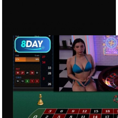
Mẹo đặt cược Roulette online 8Day từ
cao thủ
Để tối ưu hóa chiến thắng ở mỗi lượt chơi, bạn nên tích lũy
nhiều kinh nghiệm và thủ thuật hay dưới đây.