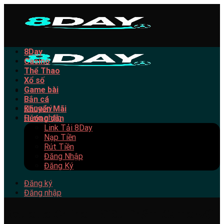
Bỏ
qua
nội
dung
8Day
Casino
Thể Thao
Xổ số
Game bài
Bắn cá
Đăng ký
Khuyến Mãi
Đăng nhập
Hướng dẫn
Link Tải 8Day
Nạp Tiền
Rút Tiền
Đăng Nhập
Đăng Ký
Đăng ký
Đăng nhập
Roulette Online – Siêu Phẩm Game Đổi