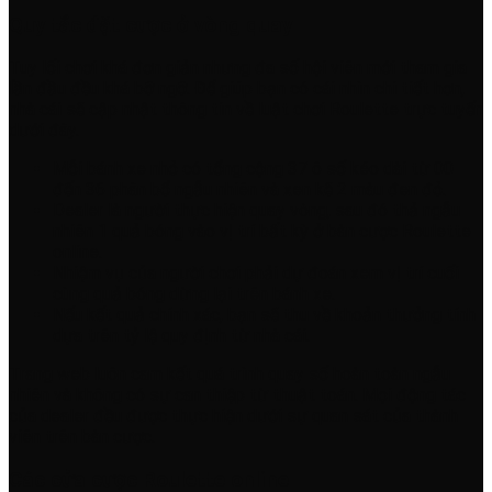
Quy tắc đặt cược ở vòng quay
Tuy lối chơi khá đơn giản nhưng đa số hội viên mới tham gia
lần đầu đều khá bỡ ngỡ. Để giúp bạn có cái nhìn chi tiết hơn,
nhà cái sẽ cập nhật thông tin về luật chơi Roulette trực tuyến
dưới đây.
Mỗi bánh xe nhỏ có tổng cộng 37 ô số kéo dài từ 00
đến 36 phân bổ ngẫu nhiên và xen kẽ 2 màu đen đỏ.
Dealer là người thực hiện quay vòng, sau đó thả ngẫu
nhiên 1 quả bóng vào vị trí bất kỳ ở bàn cược Roulette
online.
Nhiệm vụ của người chơi phải dự đoán xem vị trí cuối
cùng quả bóng dừng lại trên bánh xe.
Nếu kết quả chính xác, bạn sẽ thu về khoản thưởng tính
dựa trên tỷ lệ quy định từ nhà cái.
Trang web luôn cam kết quá trình quay số hoàn toàn ngẫu
nhiên và không có sự can thiệp từ thuật toán. Mọi động tác
của dealer đều được thực hiện dưới sự quan sát của thành
viên trên bàn cược.
Các cửa cược Roulette online